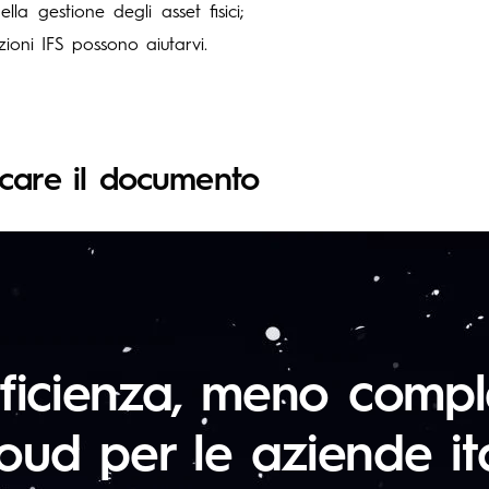
la gestione degli asset fisici;
ioni IFS possono aiutarvi.
icare il documento
fficienza, meno comple
oud per le aziende it