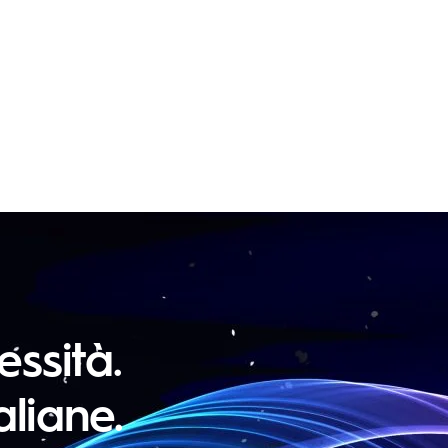
ssità.
aliane.