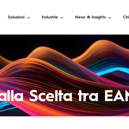
Soluzioni
Industrie
News & Insights
Ch
Gestione dei Servizi
Aerospaziale e Difesa
Blog
Field Service Ma
Enterprise Asset Management (EAM)
Costruzione, Ingegneria e Marittimo
Novità e Eventi
Enterprise Resource Planning (ERP)
Energia e Utilities
Industria dei Servizi
Manifattura
alla Scelta tra E
Telecomunicazioni