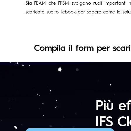
Sia l’EAM che l’FSM svolgono ruoli importanti nel
scaricate subito l’ebook per sapere come le soluz
Compila il form per scar
Più e
IFS Cl