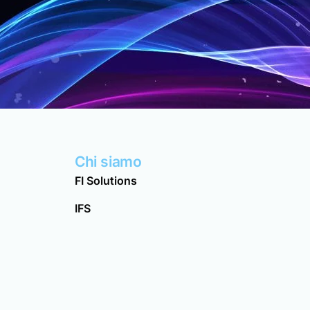
Chi siamo
FI Solutions
IFS