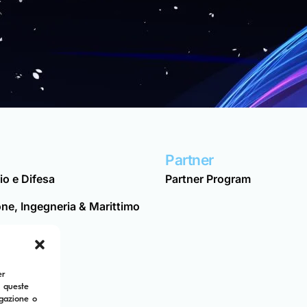
Partner
o e Difesa
Partner Program
ne, Ingegneria & Marittimo
Utilità
ura
er
a queste
ndustries
igazione o