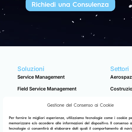
Richiedi una Consulenza
Soluzioni
Settori
Service Management
Aerospazi
Field Service Management
Costruzio
Enterprise Asset Management
Energia & 
Gestione del Consenso ai Cookie
Enterprise Resource Planning
Manifatt
Per fornire le migliori esperienze, utilizziamo tecnologie come i cookie p
memorizzare e/o accedere alle informazioni del dispositivo. Il consenso 
Service I
tecnologie ci consentirà di elaborare dati quali il comportamento di nav