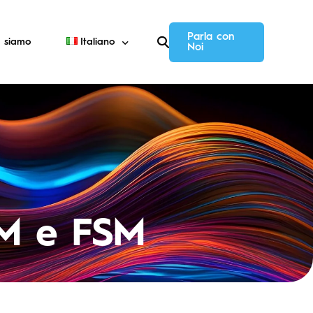
Parla con
i siamo
Italiano
Noi
nagement (FSM)
English
AM e FSM