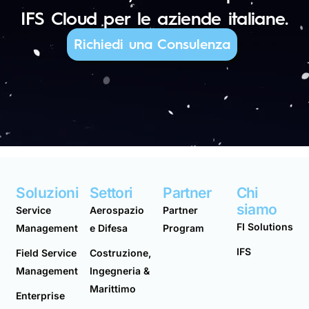
IFS Cloud per le aziende italiane.
Richiedi una Consulenza
Soluzioni
Settori
Partner
Chi
siamo
Service
Aerospazio
Partner
FI Solutions
Management
e Difesa
Program
IFS
Field Service
Costruzione,
Management
Ingegneria &
Marittimo
Enterprise