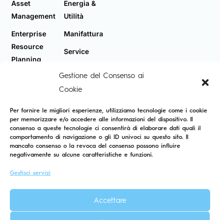
Asset
Energia &
Management
Utilità
Enterprise
Manifattura
Resource
Service
Planning
Industries
Gestione del Consenso ai
Telecomunicazioni
Cookie
Per fornire le migliori esperienze, utilizziamo tecnologie come i cookie
per memorizzare e/o accedere alle informazioni del dispositivo. Il
consenso a queste tecnologie ci consentirà di elaborare dati quali il
comportamento di navigazione o gli ID univoci su questo sito. Il
Privacy Policy
Cookie Policy
Mappa del Sito
mancato consenso o la revoca del consenso possono influire
negativamente su alcune caratteristiche e funzioni.
Gestisci servizi
Accettare